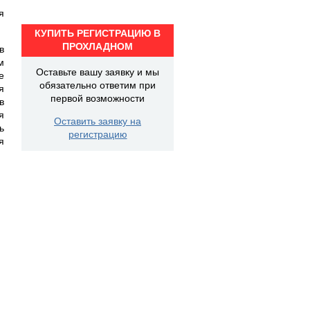
я
КУПИТЬ РЕГИСТРАЦИЮ В
ПРОХЛАДНОМ
в
м
Оставьте вашу заявку и мы
е
обязательно ответим при
я
первой возможности
в
я
Оставить заявку на
ь
регистрацию
я
я