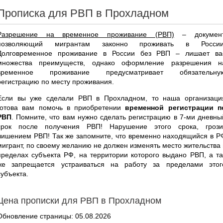
Прописка для РВП в Прохладном
Разрешение на временное проживание (РВП)
– документ
позволяющий мигрантам законно проживать в России
Долговременное проживание в России без РВП – лишает ва
множества преимуществ, однако оформление разрешения н
временное проживание предусматривает обязательну
регистрацию по месту проживания.
Если вы уже сделали РВП в Прохладном, то наша организаци
готова вам помочь в приобретении
временной регистрации п
РВП
. Помните, что вам нужно сделать регистрацию в 7-ми дневны
срок после получения РВП! Нарушение этого срока, грози
лишением РВП! Так же запомните, что временно находящийся в Р
мигрант, по своему желанию не должен изменять место жительства 
пределах субъекта РФ, на территории которого выдано РВП, а та
же запрещается устраиваться на работу за пределами этог
субъекта.
Цена прописки для РВП в Прохладном
Обновление страницы: 05.08.2026