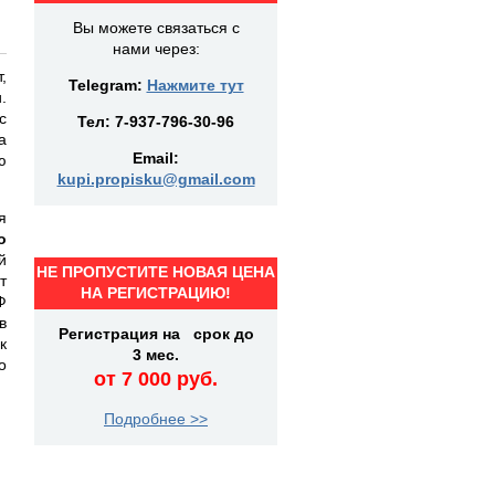
Вы можете связаться с
нами через:
,
Telegram:
Нажмите тут
.
с
Тел:
7-937-796-30-96
а
Email:
ю
kupi.propisku@gmail.com
я
о
й
НЕ ПРОПУСТИТЕ НОВАЯ ЦЕНА
т
НА РЕГИСТРАЦИЮ!
Ф
в
Регистрация на срок до
к
3 мес.
о
от 7 000 руб.
Подробнее >>