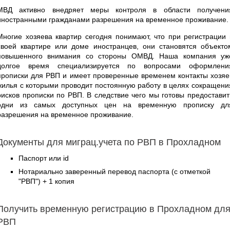
МВД активно внедряет меры контроля в области получени
иностранными гражданами разрешения на временное проживание.
Многие хозяева квартир сегодня понимают, что при регистрации 
своей квартире или доме иностранцев, они становятся объекто
повышенного внимания со стороны ОМВД. Наша компания уж
долгое время специализируется по вопросами оформлени
прописки для РВП и имеет проверенные временем контакты хозяе
жилья с которыми проводит постоянную работу в целях сокращени
рисков прописки по РВП. В следствие чего мы готовы предоставит
одни из самых доступных цен на временную прописку дл
разрешения на временное проживание.
Документы для миграц.учета по РВП в Прохладном
Паспорт или id
Нотариально заверенный перевод паспорта (с отметкой
"РВП") + 1 копия
Получить временную регистрацию в Прохладном дл
РВП